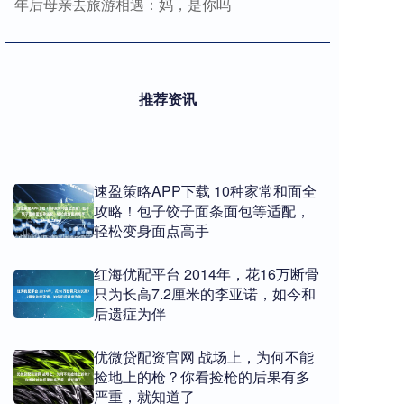
年后母亲去旅游相遇：妈，是你吗
推荐资讯
速盈策略APP下载 10种家常和面全
攻略！包子饺子面条面包等适配，
轻松变身面点高手
红海优配平台 2014年，花16万断骨
只为长高7.2厘米的李亚诺，如今和
后遗症为伴
优微贷配资官网 战场上，为何不能
捡地上的枪？你看捡枪的后果有多
严重，就知道了