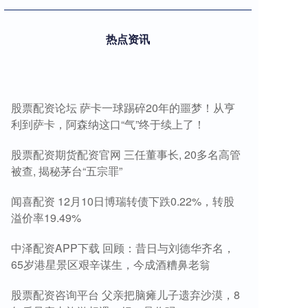
热点资讯
股票配资论坛 萨卡一球踢碎20年的噩梦！从亨
利到萨卡，阿森纳这口“气”终于续上了！
股票配资期货配资官网 三任董事长, 20多名高管
被查, 揭秘茅台“五宗罪”
闻喜配资 12月10日博瑞转债下跌0.22%，转股
溢价率19.49%
中泽配资APP下载 回顾：昔日与刘德华齐名，
65岁港星景区艰辛谋生，今成酒糟鼻老翁
股票配资咨询平台 父亲把脑瘫儿子遗弃沙漠，8