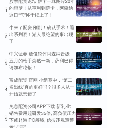
股票配资论坛 萨卡一球踢碎20年
的噩梦！从亨利到萨卡，阿森纳
1
这口“气”终于续上了！
牛来了配资 刚刚！确认手术！退
出系列赛！湖人最绝望的事出现
2
了
中兴证券 詹俊锐评阿森纳晋级：
五月的枪手焕然一新，萨利巴得
3
请加布吃饭！
富成配资 官网 小组赛中，“第二
名出线”真的更好吗？很多人从一
4
开始就想错了
免息配资公司APP下载 新乳业:
销售费用超研发35倍, 高负债压力
5
下或赴港IPO筹钱, 信披违规遭警
示“埋雷”