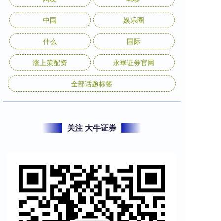
中国
娱乐圈
什么
国际
涨上策配资
永崋证券官网
全部话题标签
关注 大牛证券