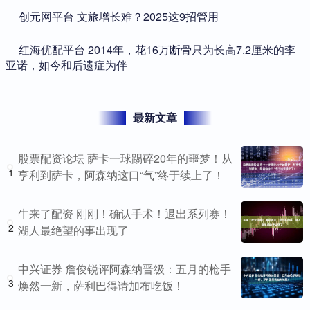
​创元网平台 文旅增长难？2025这9招管用
​红海优配平台 2014年，花16万断骨只为长高7.2厘米的李
亚诺，如今和后遗症为伴
最新文章
股票配资论坛 萨卡一球踢碎20年的噩梦！从
1
亨利到萨卡，阿森纳这口“气”终于续上了！
牛来了配资 刚刚！确认手术！退出系列赛！
2
湖人最绝望的事出现了
中兴证券 詹俊锐评阿森纳晋级：五月的枪手
3
焕然一新，萨利巴得请加布吃饭！