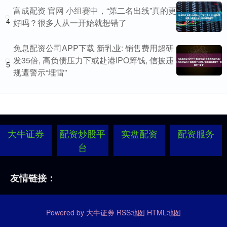
富成配资 官网 小组赛中，“第二名出线”真的更
4
好吗？很多人从一开始就想错了
免息配资公司APP下载 新乳业: 销售费用超研
发35倍, 高负债压力下或赴港IPO筹钱, 信披违
5
规遭警示“埋雷”
大牛证券
配资炒股平
实盘配资
配资服务
台
友情链接：
Powered by
大牛证券
RSS地图
HTML地图