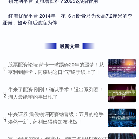
​创元网平台 文旅增长难？2025这9招管用
​红海优配平台 2014年，花16万断骨只为长高7.2厘米的李
亚诺，如今和后遗症为伴
最新文章
股票配资论坛 萨卡一球踢碎20年的噩梦！从
1
亨利到萨卡，阿森纳这口“气”终于续上了！
牛来了配资 刚刚！确认手术！退出系列赛！
2
湖人最绝望的事出现了
中兴证券 詹俊锐评阿森纳晋级：五月的枪手
3
焕然一新，萨利巴得请加布吃饭！
富成配资 官网 小组赛中，“第二名出线”真的更