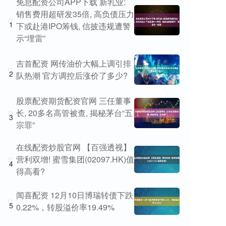
免息配资公司APP下载 新乳业:
销售费用超研发35倍, 高负债压力
1
下或赴港IPO筹钱, 信披违规遭警
示“埋雷”
吉首配资 网传油价大幅上调引排
2
队热潮 官方调控后涨价了多少?
股票配资期货配资官网 三任董事
长, 20多名高管被查, 揭秘茅台“五
3
宗罪”
在线配资炒股官网 【百强透视】
营利双增! 蜜雪集团(02097.HK)值
4
得高看?
闻喜配资 12月10日博瑞转债下跌
5
0.22%，转股溢价率19.49%