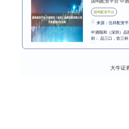
国鸣配资平台 中
国鸣配资平台
来源：伍祥配资平
中酒颐和（深圳）品牌
则： 品三口，饮三
速....
大牛证