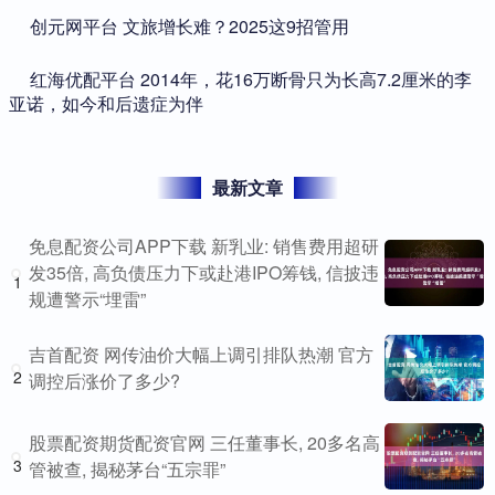
​创元网平台 文旅增长难？2025这9招管用
​红海优配平台 2014年，花16万断骨只为长高7.2厘米的李
亚诺，如今和后遗症为伴
最新文章
免息配资公司APP下载 新乳业: 销售费用超研
发35倍, 高负债压力下或赴港IPO筹钱, 信披违
1
规遭警示“埋雷”
吉首配资 网传油价大幅上调引排队热潮 官方
2
调控后涨价了多少?
股票配资期货配资官网 三任董事长, 20多名高
3
管被查, 揭秘茅台“五宗罪”