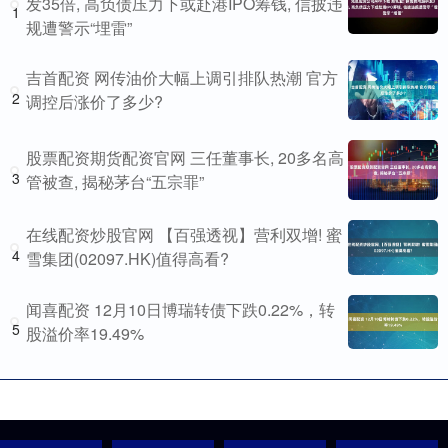
发35倍, 高负债压力下或赴港IPO筹钱, 信披违
1
规遭警示“埋雷”
吉首配资 网传油价大幅上调引排队热潮 官方
2
调控后涨价了多少?
股票配资期货配资官网 三任董事长, 20多名高
3
管被查, 揭秘茅台“五宗罪”
在线配资炒股官网 【百强透视】营利双增! 蜜
4
雪集团(02097.HK)值得高看?
闻喜配资 12月10日博瑞转债下跌0.22%，转
5
股溢价率19.49%