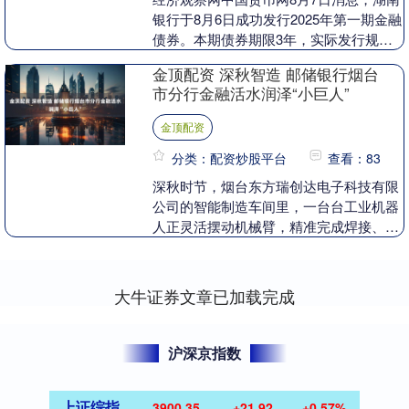
银行于8月6日成功发行2025年第一期金融
债券。本期债券期限3年，实际发行规模
达67亿元人民币，票面利率确定为
金顶配资 深秋智造 邮储银行烟台
1.80%。....
市分行金融活水润泽“小巨人”
金顶配资
分类：配资炒股平台
查看：83
深秋时节，烟台东方瑞创达电子科技有限
公司的智能制造车间里，一台台工业机器
人正灵活摆动机械臂，精准完成焊接、组
装、检测等系列工序。从国家级重点专精
特新“小巨人”到....
大牛证券文章已加载完成
沪深京指数
上证综指
3900.35
+21.92
+0.57%