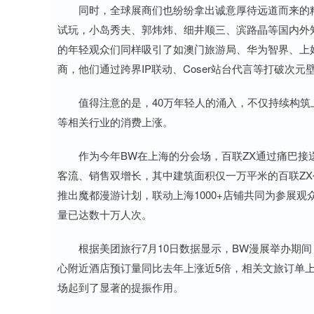
同时，全球展商们也纷纷拿出诚意厚待远道而来的粉
试玩，小岛秀夫、郭炜炜、细井顺三、滨路晶等国内外
的年轻观众们同样吸引了如澳门旅游局、华为智界、上
商，他们通过跨界IP联动、Coser站台代言等打破次
值得注意的是，40万年轻人的涌入，不仅持续构筑
等相关行业的消费上涨。
作为今年BW在上海的分会场，百联ZX通过痛巴接送
客流、销售双增长，其中建筑面积仅一万平米的百联ZX
推出魔都漫游计划，联动上海1000+店铺共同为参展
量已达数十万人次。
根据美团旅行7月10日数据显示，BW漫展举办期间，
心附近酒店预订量同比去年上涨近5倍，相关文旅订单上
场起到了显著的提振作用。