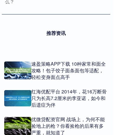
么？
推荐资讯
速盈策略APP下载 10种家常和面全
攻略！包子饺子面条面包等适配，
轻松变身面点高手
红海优配平台 2014年，花16万断骨
只为长高7.2厘米的李亚诺，如今和
后遗症为伴
优微贷配资官网 战场上，为何不能
捡地上的枪？你看捡枪的后果有多
严重，就知道了