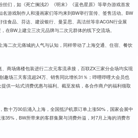
丝们，如《死亡搁浅2》《明末》《蓝色星原》等举办游戏首发
知名游戏制作人和漫画家们等均来到BW举行宣传、签售活动。BW
好佳食品、芬达、建设银行、曼妥思、高洁丝等非ACGN行业展
元壁，在BW上建立三次元品牌与二次元群体的线下交流场。
上海二次元痛城的人气与认知，同样带动了上海交通、住宿、餐饮
、商场痛楼包装进行二次元客流承接，百联ZX三家分会场均实现
创趣场三天客流超24万、销售同比增长31％；哔哩哔哩大会员也
观众提供一站式消费优惠与福利。截至发稿，各合作商户的福利领取
数十万00后涌入上海，全国抵沪机票订单上涨50%，国家会展中
涨35%，BW所带来的客群集聚与消费外溢，对7月上海的消费市