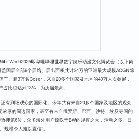
biliWorld2025即哔哩哔哩世界数字娱乐动漫文化博览会（以下简
覆盖国展全部8个展馆、展出面积共计24万的亚洲最大规模ACGN综
痛车、超3万名Coser，来自20多个国家及地区的40万人次参展，
用户占比也达到13%，为历届最高。
有到场观众的国际化。今年共有来自20多个国家及地区的观众
次元浓厚的周边国家，甚至有来自俄罗斯、巴西、沙特、埃及等国的
特热搜第6位，众多海外用户惊叹于BW的规模之大，活动之多。日
“规模令人难以置信”。