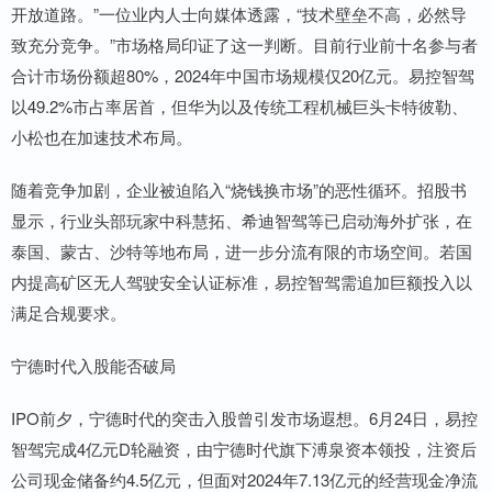
开放道路。”一位业内人士向媒体透露，“技术壁垒不高，必然导
致充分竞争。”市场格局印证了这一判断。目前行业前十名参与者
合计市场份额超80%，2024年中国市场规模仅20亿元。易控智驾
以49.2%市占率居首，但华为以及传统工程机械巨头卡特彼勒、
小松也在加速技术布局。
随着竞争加剧，企业被迫陷入“烧钱换市场”的恶性循环。招股书
显示，行业头部玩家中科慧拓、希迪智驾等已启动海外扩张，在
泰国、蒙古、沙特等地布局，进一步分流有限的市场空间。若国
内提高矿区无人驾驶安全认证标准，易控智驾需追加巨额投入以
满足合规要求。
宁德时代入股能否破局
IPO前夕，宁德时代的突击入股曾引发市场遐想。6月24日，易控
智驾完成4亿元D轮融资，由宁德时代旗下溥泉资本领投，注资后
公司现金储备约4.5亿元，但面对2024年7.13亿元的经营现金净流