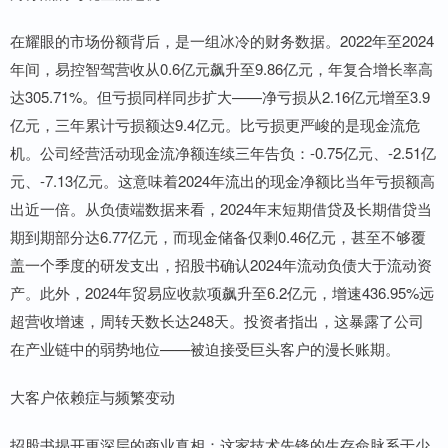
在耀眼的市场份额背后，是一组冰冷的财务数据。2022年至2024
年间，易控智驾营收从0.6亿元飙升至9.86亿元，年复合增长率高
达305.71%。但亏损同样同步扩大——净亏损从2.16亿元增至3.9
亿元，三年累计亏损额达9.4亿元。比亏损更严峻的是现金流危
机。公司经营活动现金流净额连续三年告负：-0.75亿元、-2.51亿
元、-7.13亿元。这意味着2024年流出的现金净额比当年亏损额高
出近一倍。从负债端数据来看，2024年末短期借贷及长期借贷当
期到期部分达6.77亿元，而现金储备仅剩0.46亿元，甚至不够覆
盖一个季度的研发支出，招股书确认2024年流动负债大于流动资
产。此外，2024年贸易应收款项飙升至6.2亿元，增速436.95%远
超营收增速，周转天数长达248天。投资者指出，这暴露了公司
在产业链中的弱势地位——被迫接受巨头客户的漫长账期。
大客户依赖症与频繁变动
招股书揭开更深层的商业真相：这家技术先锋的生存命脉系于少