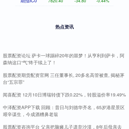
期指IC0
7820.40
-34.80
-0.44%
热点资讯
股票配资论坛 萨卡一球踢碎20年的噩梦！从亨利到萨卡，阿
森纳这口“气”终于续上了！
股票配资期货配资官网 三任董事长, 20多名高管被查, 揭秘茅
台“五宗罪”
闻喜配资 12月10日博瑞转债下跌0.22%，转股溢价率19.49%
中泽配资APP下载 回顾：昔日与刘德华齐名，65岁港星景区
艰辛谋生，今成酒糟鼻老翁
股票配资咨询平台 父亲把脑瘫儿子遗弃沙漠，8年后母亲去