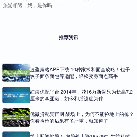
旅游相遇：妈，是你吗
推荐资讯
速盈策略APP下载 10种家常和面全攻略！包子
饺子面条面包等适配，轻松变身面点高手
红海优配平台 2014年，花16万断骨只为长高7.2
厘米的李亚诺，如今和后遗症为伴
优微贷配资官网 战场上，为何不能捡地上的枪？
你看捡枪的后果有多严重，就知道了
线上配资炒股 年内股价上涨165.09% 生益科技