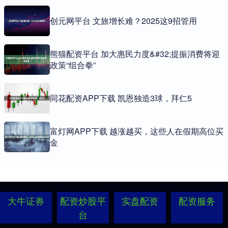
创元网平台 文旅增长难？2025这9招管用
熊猫配资平台 加大惠民力度&#32;提振消费将迎
政策“组合拳”
同花配资APP下载 凯恩独造3球，拜仁5
富灯网APP下载 越涨越买，这些人在假期高位买
金
大牛证券
配资炒股平
实盘配资
配资服务
台