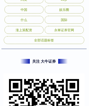
中国
娱乐圈
什么
国际
涨上策配资
永崋证券官网
全部话题标签
关注 大牛证券