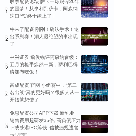
股票配资论坛 萨卡一球踢碎20年
的噩梦！从亨利到萨卡，阿森纳
1
这口“气”终于续上了！
牛来了配资 刚刚！确认手术！退
出系列赛！湖人最绝望的事出现
2
了
中兴证券 詹俊锐评阿森纳晋级：
五月的枪手焕然一新，萨利巴得
3
请加布吃饭！
富成配资 官网 小组赛中，“第二
名出线”真的更好吗？很多人从一
4
开始就想错了
免息配资公司APP下载 新乳业:
销售费用超研发35倍, 高负债压力
5
下或赴港IPO筹钱, 信披违规遭警
示“埋雷”