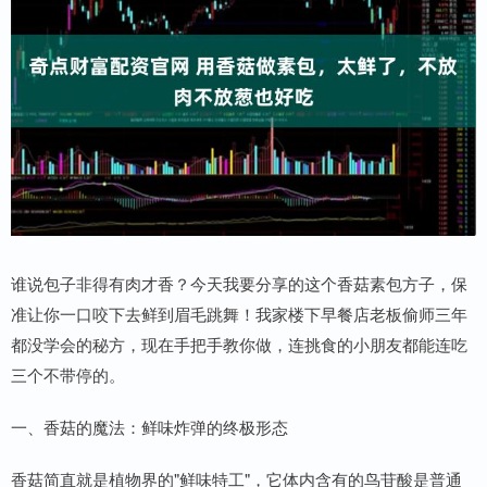
谁说包子非得有肉才香？今天我要分享的这个香菇素包方子，保
准让你一口咬下去鲜到眉毛跳舞！我家楼下早餐店老板偷师三年
都没学会的秘方，现在手把手教你做，连挑食的小朋友都能连吃
三个不带停的。
一、香菇的魔法：鲜味炸弹的终极形态
香菇简直就是植物界的"鲜味特工"，它体内含有的鸟苷酸是普通