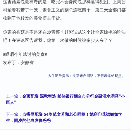
这香菇素包最神奇的是，吃完不会像肉包那样腻得犯困。上周公
司聚餐我带了一笼，素食主义的副总连吃四个，第二天全部门都
收到了他转发的美食博主干货。
你家的香菇是不是还在炒青菜？赶紧试试这个让全家惊艳的吃法
吧！在评论区告诉我，你第一次做的时候被多少人夸了？
#晒晒今年炫过的美食#
发布于：安徽省
大牛证券提示：文章来自网络，不代表本站观点。
上一篇：
金顶配资 深秋智造 邮储银行烟台市分行金融活水润泽“小
巨人”
下一篇：
点搭网配资 54岁范文芳和老公同框！她穿印花裙嫩如学
生，同岁的他白发像爸爸