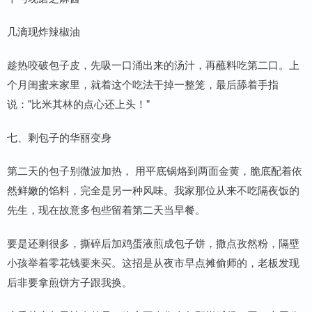
几滴现炸辣椒油
趁热咬破包子皮，先吸一口涌出来的汤汁，再蘸料吃第二口。上
个月闺蜜来家里，就着这个吃法干掉一整笼，最后舔着手指
说："比米其林的点心还上头！"
七、剩包子的华丽变身
第二天的包子别微波加热， 用平底锅烙到两面金黄，脆底配着依
然鲜嫩的馅料，完全是另一种风味。我家那位从来不吃隔夜饭的
先生，现在故意多包些留着第二天当早餐。
要是还剩很多，撕碎后加鸡蛋液煎成包子饼，撒点孜然粉，隔壁
小孩举着零花钱要来买。这招是从夜市早点摊偷师的，老板发现
后非要拿煎饼方子跟我换。