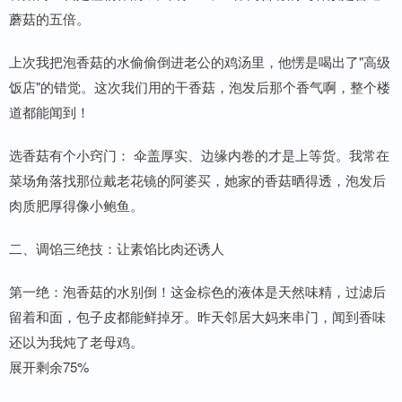
蘑菇的五倍。
上次我把泡香菇的水偷偷倒进老公的鸡汤里，他愣是喝出了"高级
饭店"的错觉。这次我们用的干香菇，泡发后那个香气啊，整个楼
道都能闻到！
选香菇有个小窍门： 伞盖厚实、边缘内卷的才是上等货。我常在
菜场角落找那位戴老花镜的阿婆买，她家的香菇晒得透，泡发后
肉质肥厚得像小鲍鱼。
二、调馅三绝技：让素馅比肉还诱人
第一绝：泡香菇的水别倒！这金棕色的液体是天然味精，过滤后
留着和面，包子皮都能鲜掉牙。昨天邻居大妈来串门，闻到香味
还以为我炖了老母鸡。
展开剩余75%