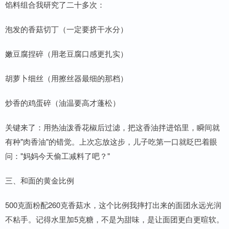
馅料组合我研究了二十多次：
泡发的香菇切丁（一定要挤干水分）
嫩豆腐捏碎（用老豆腐口感更扎实）
胡萝卜细丝（用擦丝器最细的那档）
炒香的鸡蛋碎（油温要高才蓬松）
关键来了：用热油泼香花椒后过滤，把这香油拌进馅里，瞬间就
有种"肉香油"的错觉。上次忘放这步，儿子吃第一口就眨巴着眼
问："妈妈今天偷工减料了吧？"
三、和面的黄金比例
500克面粉配260克香菇水，这个比例我摔打出来的面团永远光润
不粘手。记得水里加5克糖，不是为甜味，是让面团更白更暄软。