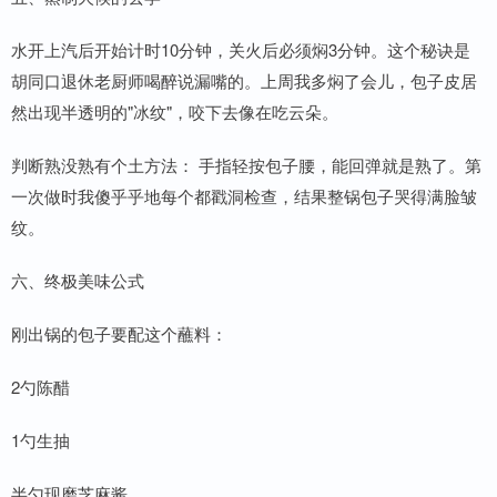
水开上汽后开始计时10分钟，关火后必须焖3分钟。这个秘诀是
胡同口退休老厨师喝醉说漏嘴的。上周我多焖了会儿，包子皮居
然出现半透明的"冰纹"，咬下去像在吃云朵。
判断熟没熟有个土方法： 手指轻按包子腰，能回弹就是熟了。第
一次做时我傻乎乎地每个都戳洞检查，结果整锅包子哭得满脸皱
纹。
六、终极美味公式
刚出锅的包子要配这个蘸料：
2勺陈醋
1勺生抽
半勺现磨芝麻酱