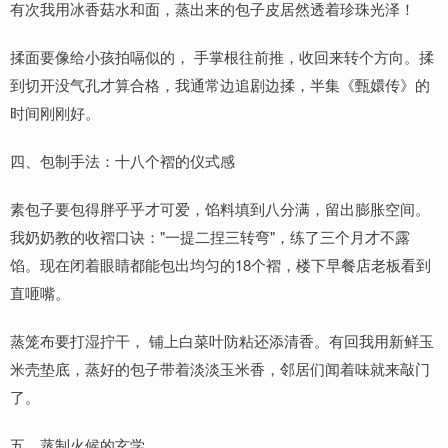
有次我用冰香菇水和面，蒸出来的包子皮居然透着珍珠光泽！
揉面要像给小孩拍嗝似的， 手掌根往前推，收回来转个方向。揉
到切开没气孔才算合格，我通常边追剧边揉，半集《甄嬛传》的
时间刚刚好。
四、包制手法：十八个褶的仪式感
素包子要包得胖乎乎才可爱，馅料填到八分满，留出膨胀空间。
我奶奶教的收褶口诀："一提二捏三转弯"，练了三个月才不露
馅。现在闭着眼睛都能包出均匀的18个褶，楼下早餐店老板看到
直咂嘴。
蒸笼布要打湿拧干， 铺上白菜叶防粘还添清香。有回我用新鲜玉
米壳垫底，蒸好的包子带着淡淡玉米香，邻居们闻着味就来敲门
了。
五、蒸制火候的玄学