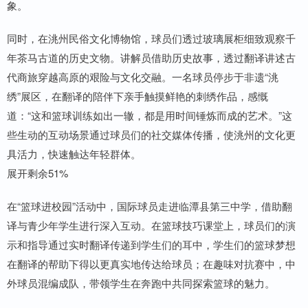
象。
同时，在洮州民俗文化博物馆，球员们透过玻璃展柜细致观察千
年茶马古道的历史文物。讲解员借助历史故事，透过翻译讲述古
代商旅穿越高原的艰险与文化交融。一名球员停步于非遗“洮
绣”展区，在翻译的陪伴下亲手触摸鲜艳的刺绣作品，感慨
道：“这和篮球训练如出一辙，都是用时间锤炼而成的艺术。”这
些生动的互动场景通过球员们的社交媒体传播，使洮州的文化更
具活力，快速触达年轻群体。
展开剩余51%
在“篮球进校园”活动中，国际球员走进临潭县第三中学，借助翻
译与青少年学生进行深入互动。在篮球技巧课堂上，球员们的演
示和指导通过实时翻译传递到学生们的耳中，学生们的篮球梦想
在翻译的帮助下得以更真实地传达给球员；在趣味对抗赛中，中
外球员混编成队，带领学生在奔跑中共同探索篮球的魅力。