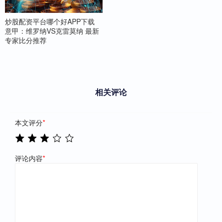
炒股配资平台哪个好APP下载
意甲：维罗纳VS克雷莫纳 最新
专家比分推荐
相关评论
本文评分
*
评论内容
*