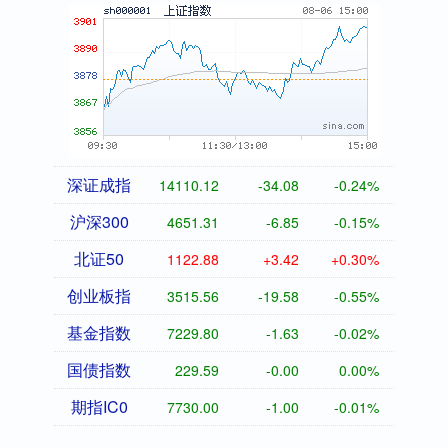
深证成指
14110.12
-34.08
-0.24%
沪深300
4651.31
-6.85
-0.15%
北证50
1122.88
+3.42
+0.30%
创业板指
3515.56
-19.58
-0.55%
基金指数
7229.80
-1.63
-0.02%
国债指数
229.59
-0.00
0.00%
期指IC0
7730.00
-1.00
-0.01%