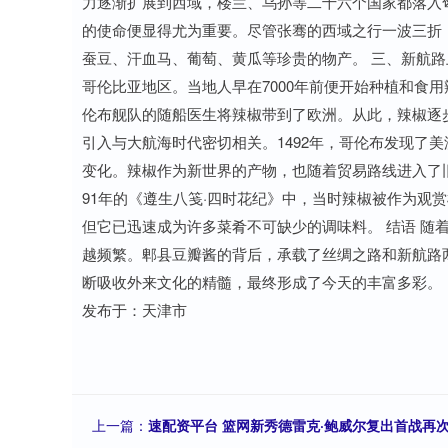
力逐渐扩展到西域，楼兰、乌孙等二十六个国家都落入
的使命便显得尤为重要。尽管张骞的西域之行一波三折
蚕豆、汗血马、葡萄、黄瓜等珍贵的物产。 三、新航路
哥伦比亚地区。当地人早在7000年前便开始种植和食用
伦布舰队的随船医生将辣椒带到了欧洲。从此，辣椒逐
引入与大航海时代密切相关。1492年，哥伦布发现了
变化。辣椒作为新世界的产物，也随着贸易路线进入了旧
91年的《遵生八笺·四时花纪》中，当时辣椒被作为观
但它已迅速成为许多菜肴不可缺少的调味料。 结语 随
越频繁。郫县豆瓣酱的背后，承载了丝绸之路和新航路
断吸收外来文化的精髓，最终形成了今天的丰富多彩。
发布于：天津市
上一篇：
速配资平台 篮网新秀德雷克·鲍威尔复出首战再