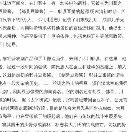
的味道而闻名。在川菜中，有一款关键的调料，它被誉为川菜之
瓣酱。 【郫县豆瓣酱】 一、郫县豆瓣的起源 明末清初时期，四
口只剩下约9万人。《四川通志》记载了明末战乱后，成都几乎无
的景象后，向康熙帝请求将其他省份的百姓迁移到四川。他提出：
民来耕种。他甚至提供了丰厚的条件，包括免税五年等优惠政策。
四川定居。
，靠经营农副产品和手工酿造为生，来到了四川郫县。在这里，他
酱。经过一段时间的尝试，陈氏族人在蚕豆和辣椒的基础上，加入
这就是最初的郫县豆瓣酱。 【制造豆瓣酱】 郫县豆瓣酱的诞生
也有一段复杂的历史。 二、丝绸之路上的蚕豆，源自汉武帝犯我强
洲北部，因其豆形像蚕的卵而得名。它的别名还有胡豆、佛豆、川
域的时候。 据《太平御览》记载，张骞曾经带回蚕豆种子。公元前
，经过河西走廊到达敦煌，目的是联合大月氏共同对抗匈奴。大月
取和平，但在冒顿单于的崛起后，他们在与匈奴的战斗中屡屡失
氏，将其国王的头骨做成酒杯，标志着大月氏的彻底败亡。匈奴的势