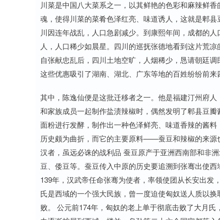
川菜是中国八大菜系之一，以其鲜艳的色彩和麻辣鲜香
魂，使得川菜的菜肴色泽红亮、味道诱人，这就是郫县豆
川因连年战乱，人口急剧减少。到康熙年间，成都的人
人，人口稀少如晨星。四川的巡抚张德地看到这片荒凉
自张献忠乱后，四川土地空旷，人烟稀少，恳请朝廷调
这些优惠吸引了湖南、湖北、广东等地的百姓纷纷前来
其中，陈逸仙便是这批迁移者之一。他是福建汀州府人
和家族成员一起制作盐渍辣椒时，偶然发明了郫县豆瓣
面粉进行发酵，制作出一种色泽鲜亮、味道香辣的酱料，
历史颇为曲折，而它的主要原料——蚕豆和辣椒的来源
汉者，虽远必诛的战利品 蚕豆原产于亚洲西南部和非
豆、倭豆等。蚕豆传入中原的历史要追溯到张骞出使西
139年，汉武帝任命张骞为使者，率领使团从长安出发
氏是西域的一个强大民族，曾一度迫使匈奴送人质以换
败。 公元前174年，匈奴的老上单于彻底击败了大月