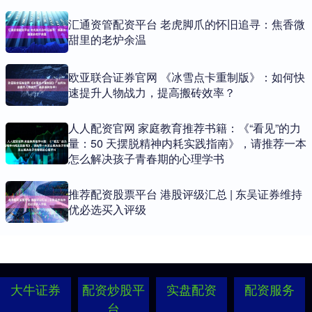
汇通资管配资平台 老虎脚爪的怀旧追寻：焦香微
甜里的老炉余温
欧亚联合证券官网 《冰雪点卡重制版》：如何快
速提升人物战力，提高搬砖效率？
人人配资官网 家庭教育推荐书籍：《“看见”的力
量：50 天摆脱精神内耗实践指南》，请推荐一本
怎么解决孩子青春期的心理学书
推荐配资股票平台 港股评级汇总 | 东吴证券维持
优必选买入评级
大牛证券
配资炒股平
实盘配资
配资服务
台