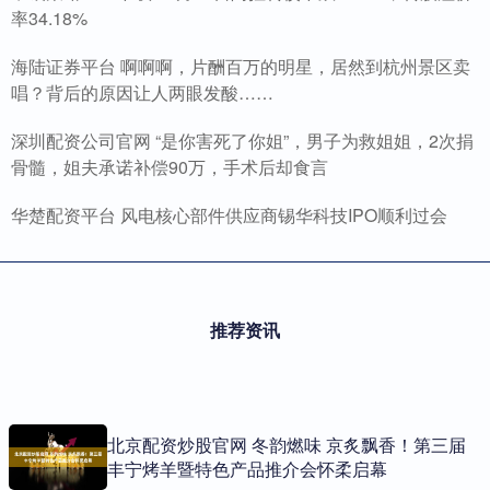
率34.18%
海陆证券平台 啊啊啊，片酬百万的明星，居然到杭州景区卖
唱？背后的原因让人两眼发酸……
深圳配资公司官网 “是你害死了你姐”，男子为救姐姐，2次捐
骨髓，姐夫承诺补偿90万，手术后却食言
华楚配资平台 风电核心部件供应商锡华科技IPO顺利过会
推荐资讯
北京配资炒股官网 冬韵燃味 京炙飘香！第三届
丰宁烤羊暨特色产品推介会怀柔启幕