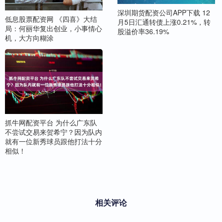
深圳期货配资公司APP下载 12
低息股票配资网 《四喜》大结
月5日汇通转债上涨0.21%，转
局：何丽华复出创业，小事情心
股溢价率36.19%
机，大方向糊涂
抓牛网配资平台 为什么广东队
不尝试交易来贺希宁？因为队内
就有一位新秀球员跟他打法十分
相似！
相关评论