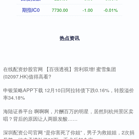
期指IC0
7730.00
-1.00
-0.01%
热点资讯
在线配资炒股官网 【百强透视】营利双增! 蜜雪集团
(02097.HK)值得高看?
申银策略APP下载 12月10日阿拉转债下跌0.16%，转股溢价
率34.18%
海陆证券平台 啊啊啊，片酬百万的明星，居然到杭州景区卖
唱？背后的原因让人两眼发酸……
深圳配资公司官网 “是你害死了你姐”，男子为救姐姐，2次捐