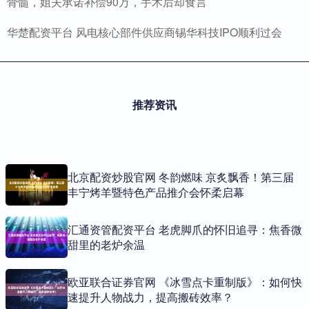
骨髓，姐夫承诺补偿90万，手术后却食言
华楚配资平台 风电核心部件供应商锡华科技IPO顺利过会
推荐资讯
北京配资炒股官网 冬韵燃味 京炙飘香！第三届
丰宁烤羊暨特色产品推介会怀柔启幕
汇通资管配资平台 老虎脚爪的怀旧追寻：焦香微
甜里的老炉余温
欧亚联合证券官网 《冰雪点卡重制版》：如何快
速提升人物战力，提高搬砖效率？