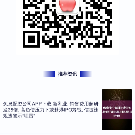
推荐资讯
免息配资公司APP下载 新乳业: 销售费用超研
发35倍, 高负债压力下或赴港IPO筹钱, 信披违
规遭警示“埋雷”