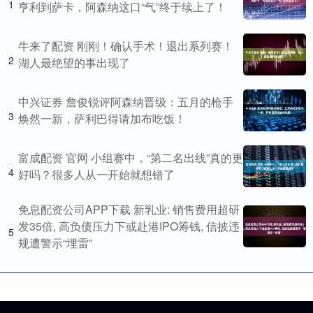
1
亨利到萨卡，阿森纳这口“气”终于续上了！
牛来了配资 刚刚！确认手术！退出系列赛！
2
湖人最绝望的事出现了
中兴证券 詹俊锐评阿森纳晋级：五月的枪手
3
焕然一新，萨利巴得请加布吃饭！
富成配资 官网 小组赛中，“第二名出线”真的更
4
好吗？很多人从一开始就想错了
免息配资公司APP下载 新乳业: 销售费用超研
发35倍, 高负债压力下或赴港IPO筹钱, 信披违
5
规遭警示“埋雷”