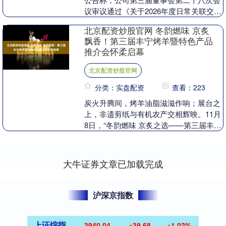
议审议通过《关于2026年度日常关联交易
预计额度的议案》等。....
北京配资炒股官网 冬韵燃味 京炙
飘香！第三届丰宁烤羊暨特色产品
推介会怀柔启幕
北京配资炒股官网
分类：实盘配资
查看：223
炭火升腾间，烤羊油脂滋滋作响；展台之
上，非遗剪纸与有机农产交相辉映。11月
8日，“冬韵燃味 京炙之选——第三届丰宁
采摘式烤羊暨农副产品及非遗产品推介
会”在北京市....
大牛证券文章已加载完成
沪深京指数
上证综指
3940.04
+39.68
+1.02%